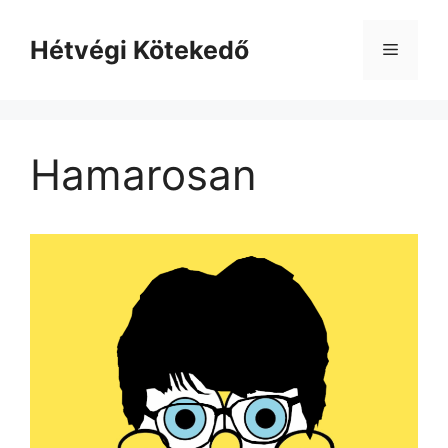
Kilépés
a
Hétvégi Kötekedő
Menü
tartalomba
Hamarosan